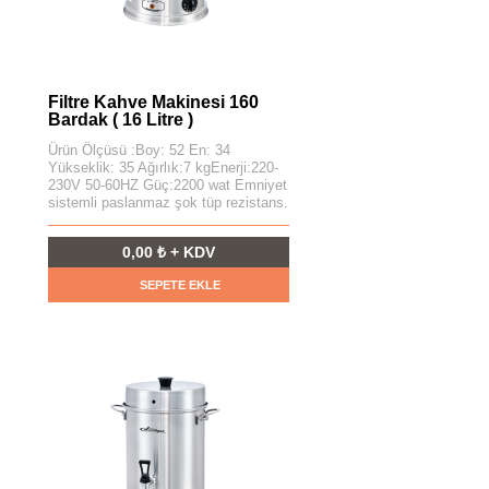
Filtre Kahve Makinesi 160
Bardak ( 16 Litre )
Ürün Ölçüsü :Boy: 52 En: 34
Yükseklik: 35 Ağırlık:7 kgEnerji:220-
230V 50-60HZ Güç:2200 wat Emniyet
sistemli paslanmaz şok tüp rezistans.
0,00 ₺ + KDV
SEPETE EKLE