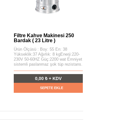
Filtre Kahve Makinesi 250
Bardak ( 23 Litre )
Ürün Ölçüsü : Boy: 55 En: 38
Yükseklik:37 Ağırlık: 8 kgEnerji:220-
230V 50-60HZ Güç:2200 wat Emniyet
sistemli paslanmaz şok tüp rezistans.
0,00 ₺ + KDV
SEPETE EKLE