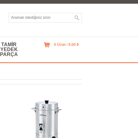
TAMIR
0 Ürün
/
0.00 ₺
YEDEK
PARÇA