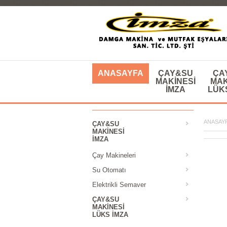
ANASAYFA
ÇAY&SU
ÇA
MAKINESI
MAK
IMZA
LÜK
ANASAY
ÇAY&SU
MAKINESI
IMZA
Çay Makineleri
Su Otomatı
Elektrikli Semaver
ÇAY&SU
MAKINESI
LÜKS IMZA