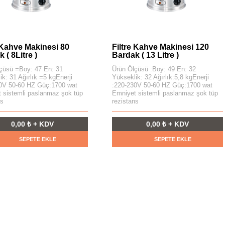
 Kahve Makinesi 80
Filtre Kahve Makinesi 120
 ( 8Litre )
Bardak ( 13 Litre )
çüsü =Boy: 47 En: 31
Ürün Ölçüsü :Boy: 49 En: 32
ik: 31 Ağırlık =5 kgEnerji
Yükseklik: 32 Ağırlık:5,8 kgEnerji
0V 50-60 HZ Güç:1700 wat
:220-230V 50-60 HZ Güç:1700 wat
 sistemli paslanmaz şok tüp
Emniyet sistemli paslanmaz şok tüp
ns
rezistans
0,00 ₺ + KDV
0,00 ₺ + KDV
SEPETE EKLE
SEPETE EKLE