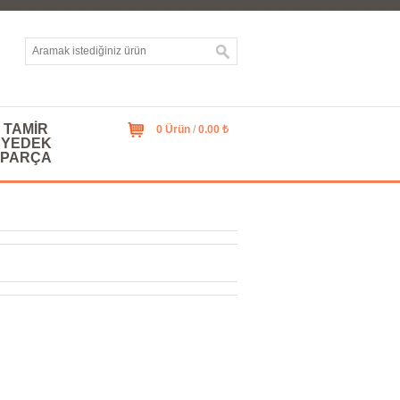
TAMIR
0 Ürün
/
0.00 ₺
YEDEK
PARÇA