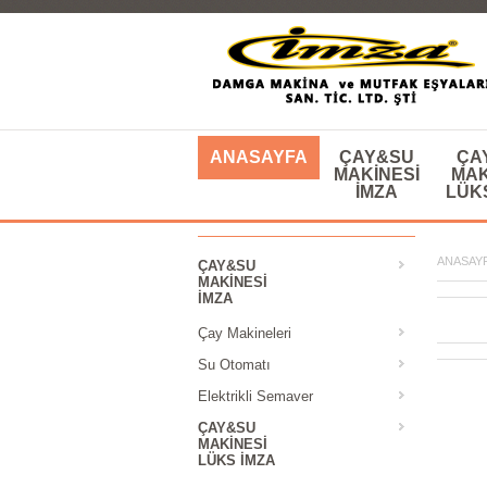
ANASAYFA
ÇAY&SU
ÇA
MAKINESI
MAK
IMZA
LÜK
ANASAY
ÇAY&SU
MAKINESI
IMZA
Çay Makineleri
Su Otomatı
Elektrikli Semaver
ÇAY&SU
MAKINESI
LÜKS IMZA