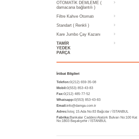
OTOMATİK DEMLEME (
damacana bağlantılı )
Filtre Kahve Otomatı
Standart ( Renkli )
Kare Jumbo Çay Kazanı
TAMIR
YEDEK
PARÇA
İrtibat Bilgileri
Telefon:
0(212) 659-35-08
Mobil:
0(553) 853-43-83
Fax:
0(212) 485-77-52
Whatsapp:
0(553) 853-43-83
Email:
info@damga.com.tr
Adres:
İstoç 15.Ada No:83 Bağcılar / İSTANBUL
Fabrika:
Bankalar Caddesi Atatürk Bulvarı No:100 Kat
No:1B03 Başakşehir / İSTANBUL