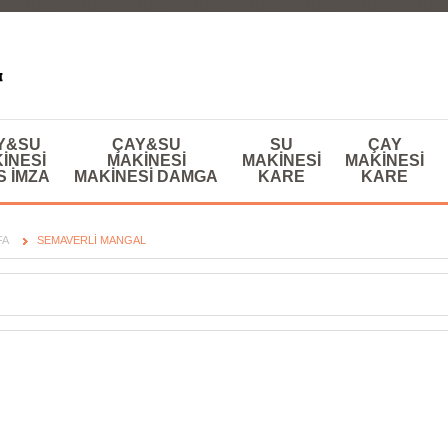
Y&SU
ÇAY&SU
SU
ÇAY
INESI
MAKINESI
MAKINESI
MAKINESI
S IMZA
MAKINESI DAMGA
KARE
KARE
FA
SEMAVERLI MANGAL