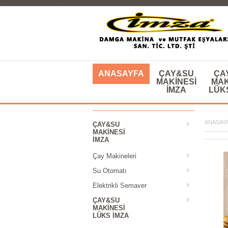
ANASAYFA
ÇAY&SU
ÇA
MAKINESI
MAK
IMZA
LÜK
ANASAY
ÇAY&SU
MAKINESI
IMZA
Çay Makineleri
Su Otomatı
Elektrikli Semaver
ÇAY&SU
MAKINESI
LÜKS IMZA