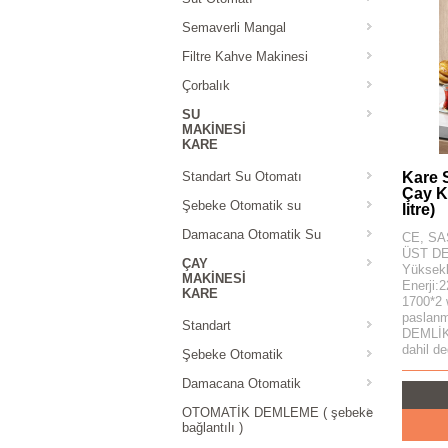
Semaverli Mangal
Filtre Kahve Makinesi
Çorbalık
SU
MAKINESI
KARE
Standart Su Otomatı
Kare 
Çay K
Şebeke Otomatik su
litre)
Damacana Otomatik Su
CE, SAS
ÜST DE
ÇAY
Yüksekl
MAKINESI
Enerji:
KARE
1700*2 
paslanm
Standart
DEMLİKL
dahil değ
Şebeke Otomatik
Damacana Otomatik
OTOMATİK DEMLEME ( şebeke
bağlantılı )