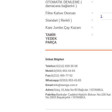
OTOMATİK DEMLEME (
damacana bağlantılı )
Filtre Kahve Otomatı
1
Standart ( Renkli )
Kare Jumbo Çay Kazanı
TAMIR
YEDEK
PARÇA
İrtibat Bilgileri
Telefon:
0(212) 659-35-08
Mobil:
0(553) 853-43-83
Fax:
0(212) 485-77-52
Whatsapp:
0(553) 853-43-83
Email:
info@damga.com.tr
Adres:
İstoç 15.Ada No:83 Bağcılar / İSTANBUL
Fabrika:
Bankalar Caddesi Atatürk Bulvarı No:100 Kat
No:1B03 Başakşehir / İSTANBUL