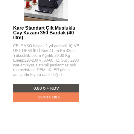
Kare Standart Çift Musluklu
Çay Kazanı 350 Bardak (40
litre)
CE, SASO belgeli 2 yıl garantili.İÇ VE
ÜST DEMLİKLİ Boy:41cm En:43cm
Yükseklik:59cm Ağırlık:20,30 Kg
Enerji:220-230 v /50-60 HZ Güç: 2200
wat emniyet sistemli paslanmaz şok
tüp rezistans DEMLİKLER görsel
amaçlıdır.Fiyata dahil değildir.
0,00 ₺ + KDV
SEPETE EKLE