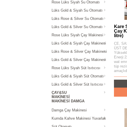
Rose Lüks Siyah Su Otomatı
Lüks Gold & Siyah Su Otomatı
Lüks Rose & Silver Su Otomatı
Kare 
Lüks Gold & Silver Su Otomatı
Çay K
Rose Lüks Siyah Çay Makinesi
litre)
Lüks Gold & Siyah Çay Makinesi
CE, SAS
ÜST DE
Lüks Rose & Silver Çay Makinesi
Yüksekl
Enerji:
Lüks Gold & Silver Çay Makinesi
wat emn
tüp rez
Rose Lüks Siyah Süt Isıtıcısı
amaçlıdı
Lüks Gold & Siyah Süt Otomatı
Lüks Gold & Silver Süt Isıtıcısı
ÇAY&SU
MAKINESI
MAKINESI DAMGA
Damga Çay Makinesi
Kumda Kahve Makinesi Yuvarlak
Süt Otomatı