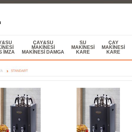
Y&SU
ÇAY&SU
SU
ÇAY
INESI
MAKINESI
MAKINESI
MAKINESI
S IMZA
MAKINESI DAMGA
KARE
KARE
FA
STANDART