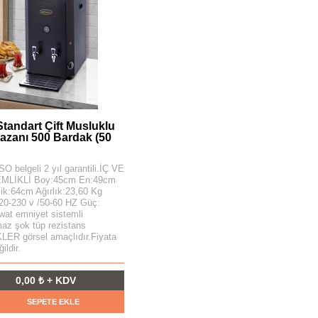
Standart Çift Musluklu
azanı 500 Bardak (50
O belgeli 2 yıl garantili.İÇ VE
MLİKLİ Boy:45cm En:49cm
ik:64cm Ağırlık:23,60 Kg
220-230 v /50-60 HZ Güç:
wat emniyet sistemli
az şok tüp rezistans
ER görsel amaçlıdır.Fiyata
ildir.
0,00 ₺ + KDV
SEPETE EKLE