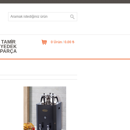
TAMIR
0 Ürün
/
0.00 ₺
YEDEK
PARÇA