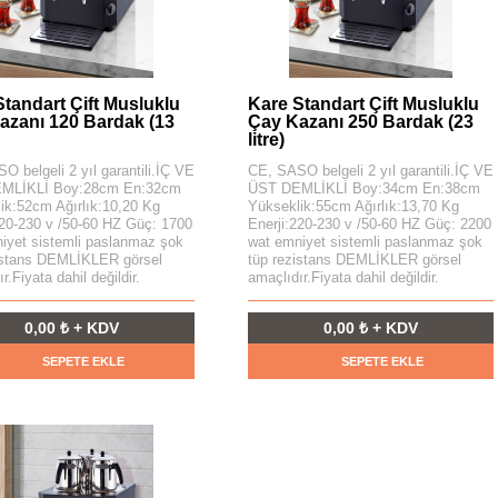
Standart Çift Musluklu
Kare Standart Çift Musluklu
azanı 120 Bardak (13
Çay Kazanı 250 Bardak (23
litre)
O belgeli 2 yıl garantili.İÇ VE
CE, SASO belgeli 2 yıl garantili.İÇ VE
MLİKLİ Boy:28cm En:32cm
ÜST DEMLİKLİ Boy:34cm En:38cm
ik:52cm Ağırlık:10,20 Kg
Yükseklik:55cm Ağırlık:13,70 Kg
220-230 v /50-60 HZ Güç: 1700
Enerji:220-230 v /50-60 HZ Güç: 2200
iyet sistemli paslanmaz şok
wat emniyet sistemli paslanmaz şok
istans DEMLİKLER görsel
tüp rezistans DEMLİKLER görsel
r.Fiyata dahil değildir.
amaçlıdır.Fiyata dahil değildir.
0,00 ₺ + KDV
0,00 ₺ + KDV
SEPETE EKLE
SEPETE EKLE