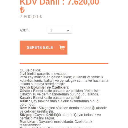
KDV Dahil : 7.620,00
₺
7.800,00 ₺
ADET :
1
SEPETE EKLE
CE Belgelidir.
2 yıl üretici garantisi mevcuttur.
İmza çay makineleri geliştirilirken; kullanım ve temizlik
kolaylığı, temiz, kaliteli ve berrak çay sunma ve hazırlama
imkanı sunmayı hedeflemiştir.
Teknik Bölümler ve Özellikleri:
Gövde :
Birinci kalite paslanmaz çelikten üretilmiştir.
Cihazın su ve dem haznelerinin bulunduğu alandır.
Kapak :
Birinci kalite paslanmaz çeliktir.
Altlık :
Çay makinesinin elektrik aksanlarının olduğu
bölümdür.
Dem Kabı :
Süzgeçten süzülen demin toplandığı alandır
ve çelikten üretilmiştir.
Süzgeç :
Çayın süzüldüğü alandır. Çayın tortusuz ve
berrak olmasını sağlar.
Musluklar :
Dayanıklı musluklardır. Özel olarak
tasarlanmıştır.