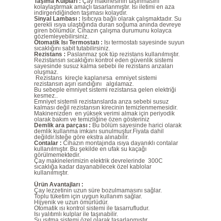
Taşıma Kulpları :
Çay makinesinin taşınmasını
kolaylaştırmak amaçlı tasarlanmıştır. Isı iletimi en aza
indirgendiğinden taşıması kolaydır.
Sinyal Lambası :
Isıtıcıya bağlı olarak çalışmaktadır. Su
gerekli ısıya ulaştığında duran soğuma anında devreye
giren bölümdür. Cihazın çalışma durumunu kolayca
gözlemleyebilirsiniz.
Otomatik Isı Termostatı :
Isı termostatı sayesinde suyun
sıcaklığını sabit tutabilirsiniz.
Rezistans :
Paslanmaz şok tüp rezistans kullanılmıştır.
Rezistansın sıcaklığını kontrol eden güvenlik sistemi
sayesinde susuz kalma sebebi ile rezistans arızaları
oluşmaz.
Rezistans kireçle kaplanırsa emniyet sistemi
rezistansın aşırı ısındığını algılamaz.
Bu sebeple emniyet sistemi rezistansa gelen elektriği
kesmez..
Emniyet sistemli rezistanslarda arıza sebebi susuz
kalması değil rezistansın kirecinin temizlenmemesidir.
Makinenizden en yüksek verimi almak için periyodik
olarak bakım ve temizliğine özen gösteriniz
Demlik ara parçası :
Bu bölüm sayesinde harici olarak
demlik kullanma imkanı sunulmuştur.Fiyata dahil
değildir.İsteğe göre ekstra alınabilir.
Contalar :
Cihazın montajında ısıya dayanıklı contalar
kullanılmıştır. Bu şekilde en ufak su kaçağı
görülmemektedir.
Çay makinelerimizin elektrik devrelerinde 300C
sıcaklığa kadar dayanabilecek özel kablolar
kullanılmıştır.
Ürün Avantajları :
Çay lezzetinin uzun süre bozulmamasını sağlar.
Toplu tüketim için uygun kullanım sağlar.
Hijyenik ve uzun ömürlüdür.
Otomatik ısı kontrol sistemi ile tasarrufludur.
Isı yalıtımlı kulplar ile taşınabilir.
Su ısıtma sistemi özel olarak tasarlanmıştır.