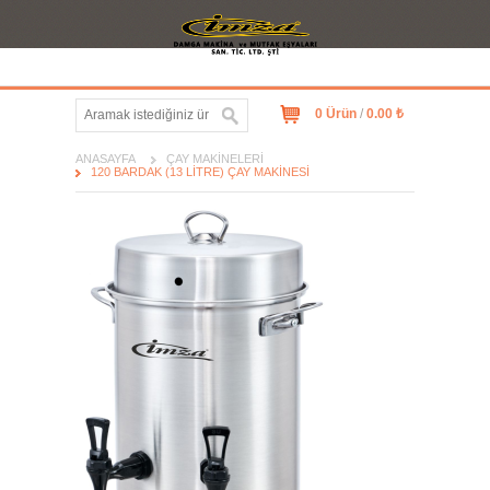
0 Ürün
/
0.00 ₺
ANASAYFA
ÇAY MAKINELERI
120 BARDAK (13 LITRE) ÇAY MAKINESI