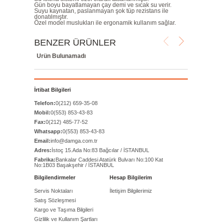
Gün boyu bayatlamayan çay demi ve sıcak su verir.
Suyu kaynatan, paslanmayan şok tüp rezistans ile
donatılmıştır.
Özel model muslukları ile ergonamik kullanım sağlar.
BENZER ÜRÜNLER
Ürün Bulunamadı
İrtibat Bilgileri
Telefon:
0(212) 659-35-08
Mobil:
0(553) 853-43-83
Fax:
0(212) 485-77-52
Whatsapp:
0(553) 853-43-83
Email:
info@damga.com.tr
Adres:
İstoç 15.Ada No:83 Bağcılar / İSTANBUL
Fabrika:
Bankalar Caddesi Atatürk Bulvarı No:100 Kat
No:1B03 Başakşehir / İSTANBUL
Bilgilendirmeler
Hesap Bilgilerim
Servis Noktaları
İletişim Bilgilerimiz
Satış Sözleşmesi
Kargo ve Taşıma Bilgileri
Gizlilik ve Kullanım Şartları