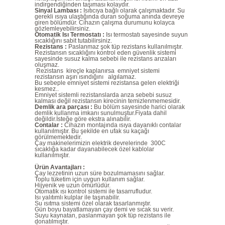
indirgendiğinden taşıması kolaydır.
Sinyal Lambası :
Isıtıcıya bağlı olarak çalışmaktadır. Su
gerekli ısıya ulaştığında duran soğuma anında devreye
giren bölümdür. Cihazın çalışma durumunu kolayca
gözlemleyebilirsiniz.
Otomatik Isı Termostatı :
Isı termostatı sayesinde suyun
sıcaklığını sabit tutabilirsiniz.
Rezistans :
Paslanmaz şok tüp rezistans kullanılmıştır.
Rezistansın sıcaklığını kontrol eden güvenlik sistemi
sayesinde susuz kalma sebebi ile rezistans arızaları
oluşmaz.
Rezistans kireçle kaplanırsa emniyet sistemi
rezistansın aşırı ısındığını algılamaz.
Bu sebeple emniyet sistemi rezistansa gelen elektriği
kesmez..
Emniyet sistemli rezistanslarda arıza sebebi susuz
kalması değil rezistansın kirecinin temizlenmemesidir.
Demlik ara parçası :
Bu bölüm sayesinde harici olarak
demlik kullanma imkanı sunulmuştur.Fiyata dahil
değildir.İsteğe göre ekstra alınabilir.
Contalar :
Cihazın montajında ısıya dayanıklı contalar
kullanılmıştır. Bu şekilde en ufak su kaçağı
görülmemektedir.
Çay makinelerimizin elektrik devrelerinde 300C
sıcaklığa kadar dayanabilecek özel kablolar
kullanılmıştır.
Ürün Avantajları :
Çay lezzetinin uzun süre bozulmamasını sağlar.
Toplu tüketim için uygun kullanım sağlar.
Hijyenik ve uzun ömürlüdür.
Otomatik ısı kontrol sistemi ile tasarrufludur.
Isı yalıtımlı kulplar ile taşınabilir.
Su ısıtma sistemi özel olarak tasarlanmıştır.
Gün boyu bayatlamayan çay demi ve sıcak su verir.
Suyu kaynatan, paslanmayan şok tüp rezistans ile
donatılmıştır.