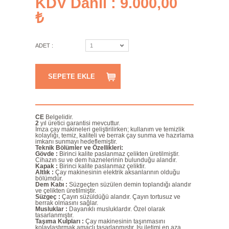
KDV Dahil : 9.000,00
₺
ADET :
1
SEPETE EKLE
CE
Belgelidir.
2
yıl üretici garantisi mevcuttur.
İmza çay makineleri geliştirilirken; kullanım ve temizlik
kolaylığı, temiz, kaliteli ve berrak çay sunma ve hazırlama
imkanı sunmayı hedeflemiştir.
Teknik Bölümler ve Özellikleri:
Gövde :
Birinci kalite paslanmaz çelikten üretilmiştir.
Cihazın su ve dem haznelerinin bulunduğu alandır.
Kapak :
Birinci kalite paslanmaz çeliktir.
Altlık :
Çay makinesinin elektrik aksanlarının olduğu
bölümdür.
Dem Kabı :
Süzgeçten süzülen demin toplandığı alandır
ve çelikten üretilmiştir.
Süzgeç :
Çayın süzüldüğü alandır. Çayın tortusuz ve
berrak olmasını sağlar.
Musluklar :
Dayanıklı musluklardır. Özel olarak
tasarlanmıştır.
Taşıma Kulpları :
Çay makinesinin taşınmasını
kolaylaştırmak amaçlı tasarlanmıştır. Isı iletimi en aza