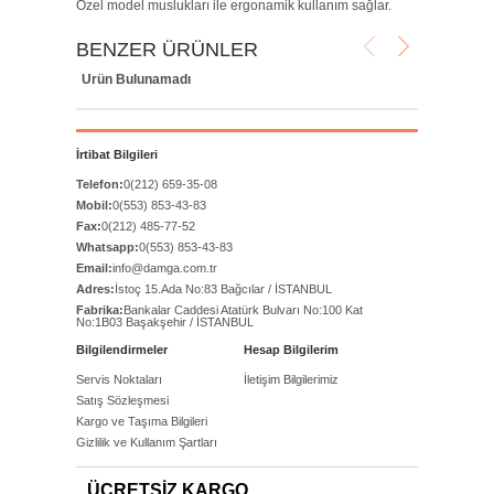
Özel model muslukları ile ergonamik kullanım sağlar.
BENZER ÜRÜNLER
Ürün Bulunamadı
İrtibat Bilgileri
Telefon:
0(212) 659-35-08
Mobil:
0(553) 853-43-83
Fax:
0(212) 485-77-52
Whatsapp:
0(553) 853-43-83
Email:
info@damga.com.tr
Adres:
İstoç 15.Ada No:83 Bağcılar / İSTANBUL
Fabrika:
Bankalar Caddesi Atatürk Bulvarı No:100 Kat
No:1B03 Başakşehir / İSTANBUL
Bilgilendirmeler
Hesap Bilgilerim
Servis Noktaları
İletişim Bilgilerimiz
Satış Sözleşmesi
Kargo ve Taşıma Bilgileri
Gizlilik ve Kullanım Şartları
ÜCRETSİZ KARGO