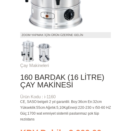
ZOOM YAPMAK İÇIN ÜRÜN ÜZERINE GELIN
Çay Makineleri
160 BARDAK (16 LITRE)
ÇAY MAKINESI
Ürün Kodu : i-1160
CE, SASO belgeli 2 yıl garantili. Boy:36cm En:32cm
Yükseklik:55cm Ağırlık:5,10KgEnerji:220-230 v /50-60 HZ
Güç:1700 wat emniyet sistemli paslanmaz şok tüp
rezistans