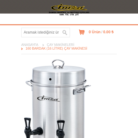
0 Ürün
/
0.00 ₺
ANASAYFA
ÇAY MAKINELERI
160 BARDAK (16 LITRE) ÇAY MAKINESI