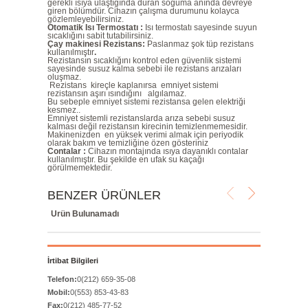
gerekli ısıya ulaştığında duran soğuma anında devreye
giren bölümdür. Cihazın çalışma durumunu kolayca
gözlemleyebilirsiniz.
Otomatik Isı Termostatı :
Isı termostatı sayesinde suyun
sıcaklığını sabit tutabilirsiniz.
Çay makinesi Rezistans:
Paslanmaz şok tüp rezistans
kullanılmıştır
.
Rezistansın sıcaklığını kontrol eden güvenlik sistemi
sayesinde susuz kalma sebebi ile rezistans arızaları
oluşmaz.
Rezistans kireçle kaplanırsa emniyet sistemi
rezistansın aşırı ısındığını algılamaz.
Bu sebeple emniyet sistemi rezistansa gelen elektriği
kesmez..
Emniyet sistemli rezistanslarda arıza sebebi susuz
kalması değil rezistansın kirecinin temizlenmemesidir.
Makinenizden en yüksek verimi almak için periyodik
olarak bakım ve temizliğine özen gösteriniz
Contalar :
Cihazın montajında ısıya dayanıklı contalar
kullanılmıştır. Bu şekilde en ufak su kaçağı
görülmemektedir.
BENZER ÜRÜNLER
Ürün Bulunamadı
İrtibat Bilgileri
Telefon:
0(212) 659-35-08
Mobil:
0(553) 853-43-83
Fax:
0(212) 485-77-52