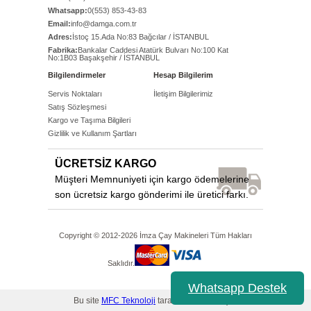
Whatsapp:
0(553) 853-43-83
Email:
info@damga.com.tr
Adres:
İstoç 15.Ada No:83 Bağcılar / İSTANBUL
Fabrika:
Bankalar Caddesi Atatürk Bulvarı No:100 Kat
No:1B03 Başakşehir / İSTANBUL
Bilgilendirmeler
Hesap Bilgilerim
Servis Noktaları
İletişim Bilgilerimiz
Satış Sözleşmesi
Kargo ve Taşıma Bilgileri
Gizlilik ve Kullanım Şartları
ÜCRETSİZ KARGO
Müşteri Memnuniyeti için kargo ödemelerine
son ücretsiz kargo gönderimi ile üretici farkı.
Copyright © 2012-2026 İmza Çay Makineleri Tüm Hakları
Saklıdır.
Whatsapp Destek
Bu site
MFC Teknoloji
tarafından yapılmıştır.