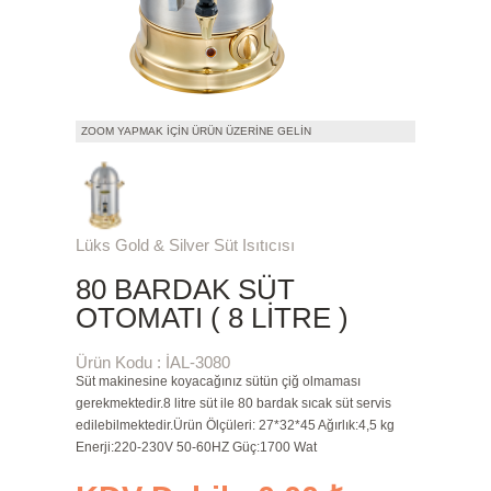
ZOOM YAPMAK İÇIN ÜRÜN ÜZERINE GELIN
Lüks Gold & Silver Süt Isıtıcısı
80 BARDAK SÜT
OTOMATI ( 8 LITRE )
Ürün Kodu : İAL-3080
Süt makinesine koyacağınız sütün çiğ olmaması
gerekmektedir.8 litre süt ile 80 bardak sıcak süt servis
edilebilmektedir.Ürün Ölçüleri: 27*32*45 Ağırlık:4,5 kg
Enerji:220-230V 50-60HZ Güç:1700 Wat