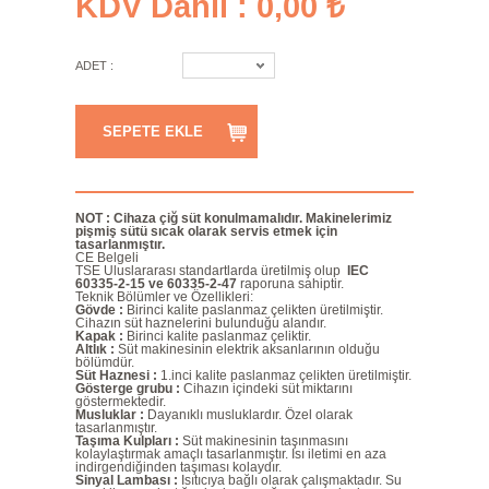
KDV Dahil : 0,00 ₺
ADET :
SEPETE EKLE
NOT : Cihaza çiğ süt konulmamalıdır. Makinelerimiz
pişmiş sütü sıcak olarak servis etmek için
tasarlanmıştır.
CE Belgeli
TSE Uluslararası standartlarda üretilmiş olup
IEC
60335-2-15 ve 60335-2-47
raporuna sahiptir.
Teknik Bölümler ve Özellikleri:
Gövde :
Birinci kalite paslanmaz çelikten üretilmiştir.
Cihazın süt haznelerini bulunduğu alandır.
Kapak :
Birinci kalite paslanmaz çeliktir.
Altlık :
Süt makinesinin elektrik aksanlarının olduğu
bölümdür.
Süt Haznesi :
1.inci kalite paslanmaz çelikten üretilmiştir.
Gösterge grubu :
Cihazın içindeki süt miktarını
göstermektedir.
Musluklar :
Dayanıklı musluklardır. Özel olarak
tasarlanmıştır.
Taşıma Kulpları :
Süt
makinesinin taşınmasını
kolaylaştırmak amaçlı tasarlanmıştır. Isı iletimi en aza
indirgendiğinden taşıması kolaydır.
Sinyal Lambası :
Isıtıcıya bağlı olarak çalışmaktadır. Su