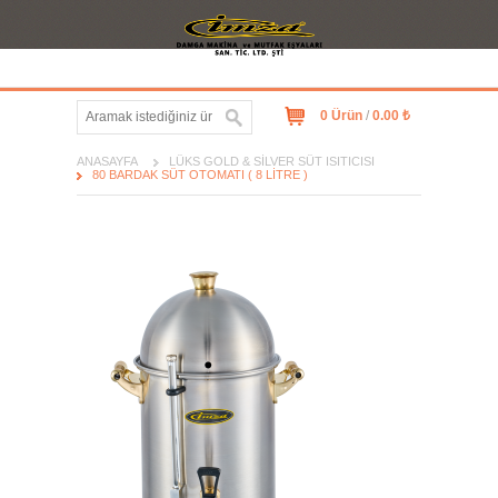
0 Ürün
/
0.00 ₺
ANASAYFA
LÜKS GOLD & SILVER SÜT ISITICISI
80 BARDAK SÜT OTOMATI ( 8 LITRE )