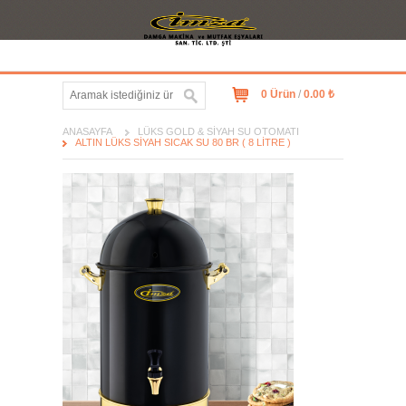
0 Ürün
/
0.00 ₺
ANASAYFA
LÜKS GOLD & SIYAH SU OTOMATI
ALTIN LÜKS SIYAH SICAK SU 80 BR ( 8 LITRE )