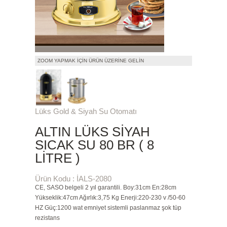
ZOOM YAPMAK İÇIN ÜRÜN ÜZERINE GELIN
Lüks Gold & Siyah Su Otomatı
ALTIN LÜKS SIYAH
SICAK SU 80 BR ( 8
LITRE )
Ürün Kodu : İALS-2080
CE, SASO belgeli 2 yıl garantili. Boy:31cm En:28cm
Yükseklik:47cm Ağırlık:3,75 Kg Enerji:220-230 v /50-60
HZ Güç:1200 wat emniyet sistemli paslanmaz şok tüp
rezistans