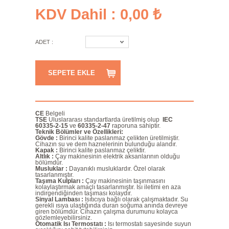
KDV Dahil : 0,00 ₺
ADET :
SEPETE EKLE
CE
Belgeli
TSE
Uluslararası standartlarda üretilmiş olup
IEC
60335-2-15
ve
60335-2-47
raporuna sahiptir.
Teknik Bölümler ve Özellikleri:
Gövde :
Birinci kalite paslanmaz çelikten üretilmiştir.
Cihazın su ve dem haznelerinin bulunduğu alandır.
Kapak :
Birinci kalite paslanmaz çeliktir.
Altlık :
Çay makinesinin elektrik aksanlarının olduğu
bölümdür.
Musluklar :
Dayanıklı musluklardır. Özel olarak
tasarlanmıştır.
Taşıma Kulpları :
Çay makinesinin taşınmasını
kolaylaştırmak amaçlı tasarlanmıştır. Isı iletimi en aza
indirgendiğinden taşıması kolaydır.
Sinyal Lambası :
Isıtıcıya bağlı olarak çalışmaktadır. Su
gerekli ısıya ulaştığında duran soğuma anında devreye
giren bölümdür. Cihazın çalışma durumunu kolayca
gözlemleyebilirsiniz.
Otomatik Isı Termostatı :
Isı termostatı sayesinde suyun