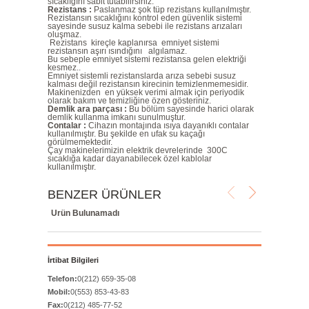
sıcaklığını sabit tutabilirsiniz.
Rezistans :
Paslanmaz şok tüp rezistans kullanılmıştır.
Rezistansın sıcaklığını kontrol eden güvenlik sistemi
sayesinde susuz kalma sebebi ile rezistans arızaları
oluşmaz.
Rezistans kireçle kaplanırsa emniyet sistemi
rezistansın aşırı ısındığını algılamaz.
Bu sebeple emniyet sistemi rezistansa gelen elektriği
kesmez..
Emniyet sistemli rezistanslarda arıza sebebi susuz
kalması değil rezistansın kirecinin temizlenmemesidir.
Makinenizden en yüksek verimi almak için periyodik
olarak bakım ve temizliğine özen gösteriniz.
Demlik ara parçası :
Bu bölüm sayesinde harici olarak
demlik kullanma imkanı sunulmuştur.
Contalar :
Cihazın montajında ısıya dayanıklı contalar
kullanılmıştır. Bu şekilde en ufak su kaçağı
görülmemektedir.
Çay makinelerimizin elektrik devrelerinde 300C
sıcaklığa kadar dayanabilecek özel kablolar
kullanılmıştır.
BENZER ÜRÜNLER
Ürün Bulunamadı
İrtibat Bilgileri
Telefon:
0(212) 659-35-08
Mobil:
0(553) 853-43-83
Fax:
0(212) 485-77-52