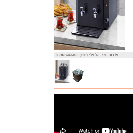
ZOOM YAPMAK İÇIN ÜRÜN ÜZERINE GELIN