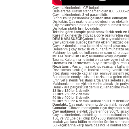
Çay makinelerimiz CE belgelidir.
Uluslararası üretim standartları olan IEC 60335-2-
Çay makinelerimiz
2 yıl garanti
lidir.
Birinci kalite paslanmaz
çelikten imal edilmiştir.
Dış kabin: Çay makine ana gövdesini ve elektiri
Çay makinesinin bir dış kabin içine alınması ma
Dış kabin
statik fırın boyalı
dır.
Tercihe göre komple paslanmaz farklı renk ve log
Kare makinelerde ihtiyaca göre özel üretim ya
DEM KABI SÜZGEÇ:
dem kabı ile çay makinesinin
Çay yaprakları süzgeç kısmına eklenir.süzgeç dem 
Çayınız demini alınca içindeki süzgeci çıkartınız
Demlenmiş çay sıcak su ve buharla muhafaza o
Makineyi bu şekilde kullanmanız uzun süre baya
METAL MUSLUKLAR;
Kullanımı kolay, dayanıklı
Taşıma Kulpları ısı iletimini en az seviyeye indire
Otomatik Isı Termostatı;
Suyun sıcaklığı sürekli a
Rezistans :
Paslanmaz şok tüp rezistans kullanılm
Rezistansın sıcaklığını kontrol eden güvenlik sis
Rezistans kireçle kaplanırsa emniyet sistemi rezi
Bu sebeple emniyet sistemi rezistansa gelen elek
Emniyet sistemli rezistanslarda arıza sebebi susu
Makinenizden en yüksek verimi almak için periyo
Demlik ara parçası:Üst demlik kullanabilme imkan
13 litre 120 br 1 demlik
23 litre 250 br 2 demlik
40 litre 400 br 3 demlik
50 litre 500 br 4 demlik
kullanılabilir.Üst demlikle
Damlalık;
Çay makinelerimiz de damlalık mevcutt
Contalar :
Cihazın montajında ısıya dayanıklı silik
Çay makinesi
elektrik devrelerinde 300°C sıcakl
Çay makinelerimiz elektrik grubunda kullanılan fiş
TSE ve VDEbelgeli olup ISO 9000 standartlarıyla 
İmalatı yapılana bütün makineler üretim sonrasınd
Su kaçaklarına karşı hava basıncı ile kontrol edi