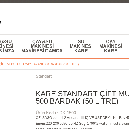
Y&SU
ÇAY&SU
SU
ÇAY
INESI
MAKINESI
MAKINESI
MAKINESI
S IMZA
MAKINESI DAMGA
KARE
KARE
IFT MUSLUKLU ÇAY KAZANI 500 BARDAK (50 LITRE)
Standart
KARE STANDART ÇIFT MU
500 BARDAK (50 LITRE)
Ürün Kodu : DK-1500
CE, SASO belgeli 2 yıl garantili.İÇ VE ÜST DEMLİKLİ Boy:
Enerji:220-230 v /50-60 HZ Güç: 1700*2 wat emniyet siste