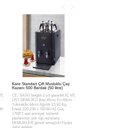
Kare Standart Çift Musluklu Çay
Kazanı 500 Bardak (50 litre)
VE
CE, SASO belgeli 2 yıl garantili.İÇ VE
ÜST DEMLİKLİ Boy:45cm En:49cm
Yükseklik:64cm Ağırlık:23,60 Kg
00
Enerji:220-230 v /50-60 HZ Güç:
k
1700*2 wat emniyet sistemli
paslanmaz şok tüp rezistans
DEMLİKLER görsel amaçlıdır.Fiyata
dahil değildir.