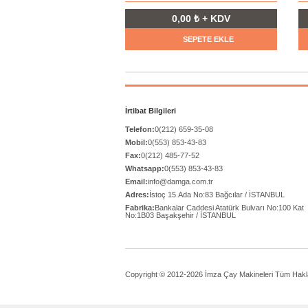
0,00 ₺ + KDV
SEPETE EKLE
İrtibat Bilgileri
Telefon:
0(212) 659-35-08
Mobil:
0(553) 853-43-83
Fax:
0(212) 485-77-52
Whatsapp:
0(553) 853-43-83
Email:
info@damga.com.tr
Adres:
İstoç 15.Ada No:83 Bağcılar / İSTANBUL
Fabrika:
Bankalar Caddesi Atatürk Bulvarı No:100 Kat
No:1B03 Başakşehir / İSTANBUL
Copyright © 2012-2026 İmza Çay Makineleri Tüm Haklar