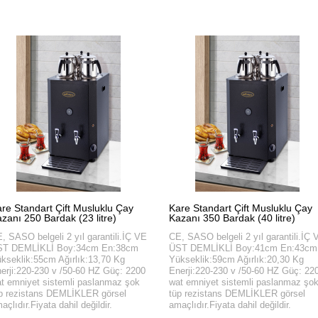
re Standart Çift Musluklu Çay
Kare Standart Çift Musluklu Çay
zanı 250 Bardak (23 litre)
Kazanı 350 Bardak (40 litre)
, SASO belgeli 2 yıl garantili.İÇ VE
CE, SASO belgeli 2 yıl garantili.İÇ 
ST DEMLİKLİ Boy:34cm En:38cm
ÜST DEMLİKLİ Boy:41cm En:43cm
kseklik:55cm Ağırlık:13,70 Kg
Yükseklik:59cm Ağırlık:20,30 Kg
erji:220-230 v /50-60 HZ Güç: 2200
Enerji:220-230 v /50-60 HZ Güç: 22
t emniyet sistemli paslanmaz şok
wat emniyet sistemli paslanmaz şo
p rezistans DEMLİKLER görsel
tüp rezistans DEMLİKLER görsel
açlıdır.Fiyata dahil değildir.
amaçlıdır.Fiyata dahil değildir.