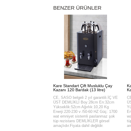
BENZER ÜRÜNLER
Kare Standart Çift Musluklu Çay
Ka
Kazanı 120 Bardak (13 litre)
Ka
CE, SASO belgeli 2 yıl garantili.İÇ VE
CE
ÜST DEMLİKLİ Boy:28cm En:32cm
Ü
Yükseklik:52cm Ağırlık:10,20 Kg
Yü
Enerji:220-230 v /50-60 HZ Güç: 1700
En
wat emniyet sistemli paslanmaz şok
wa
tüp rezistans DEMLİKLER görsel
tü
amaçlıdır.Fiyata dahil değildir.
am