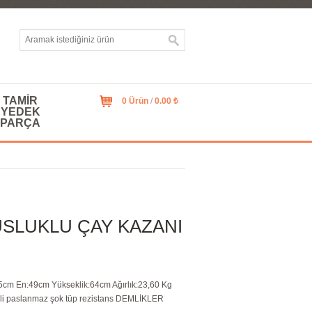
TAMIR
0 Ürün
/
0.00 ₺
YEDEK
PARÇA
SLUKLU ÇAY KAZANI
45cm En:49cm Yükseklik:64cm Ağırlık:23,60 Kg
mli paslanmaz şok tüp rezistans DEMLİKLER