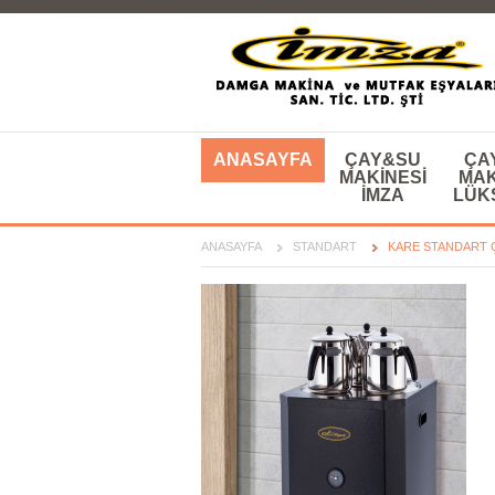
ANASAYFA
ÇAY&SU
ÇA
MAKINESI
MAK
IMZA
LÜK
ANASAYFA
STANDART
KARE STANDART Ç