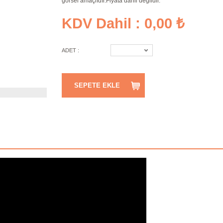
görsel amaçlıdır.Fiyata dahil değildir.
KDV Dahil : 0,00 ₺
ADET :
SEPETE EKLE